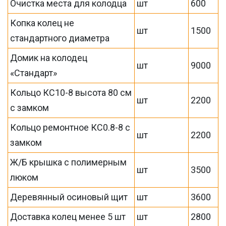
Очистка места для колодца
шт
600
Копка колец не
шт
1500
стандартного диаметра
Домик на колодец
шт
9000
«Стандарт»
Кольцо КС10-8 высота 80 см
шт
2200
с замком
Кольцо ремонтное КС0.8-8 с
шт
2200
замком
Ж/Б крышка с полимерным
шт
3500
люком
Деревянный осиновый щит
шт
3600
Доставка колец менее 5 шт
шт
2800